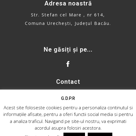
Adresa noastră
Str. Stefan cel Mare , nr 614,
Comuna Urechești, Județul Bacău.
Ne găsiți și pe...
Contact
primaria.urechesti@gmail.com
G.D.P.R
Telefon: 0234. 335. 500
Acest site foloseste cookies pentru a personaliza continutul si
informațiile afisate, pentru a oferi functii social media si pentru
a analiza traficul. Navigand pe site-ul nostru, va exprimati
acordul asupra folosiri acestora.