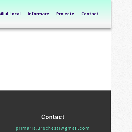
iliul Local
Informare
Proiecte
Contact
Contact
primaria.urechesti@gmail.com