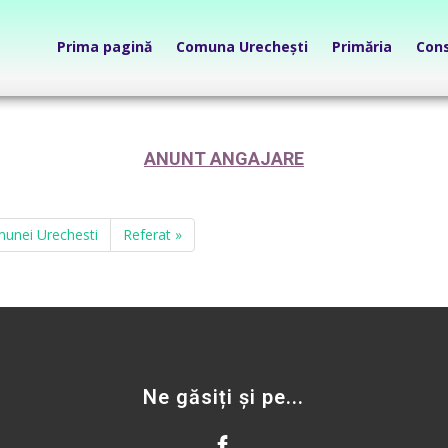
Prima pagină
Comuna Urechești
Primăria
Cons
ANUNT ANGAJARE
munei Urechesti
Referat »
Ne găsiți și pe...