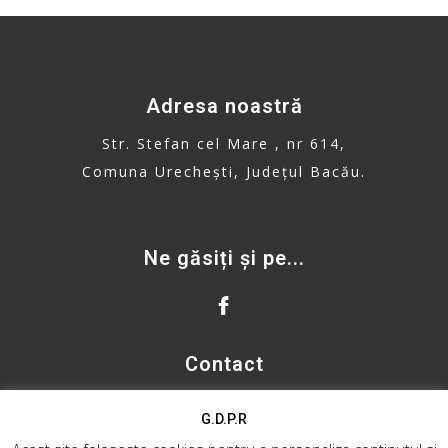
Adresa noastră
Str. Stefan cel Mare , nr 614,
Comuna Urechești, Județul Bacău.
Ne găsiți și pe...
Contact
primaria.urechesti@gmail.com
G.D.P.R
Telefon: 0234. 335. 500