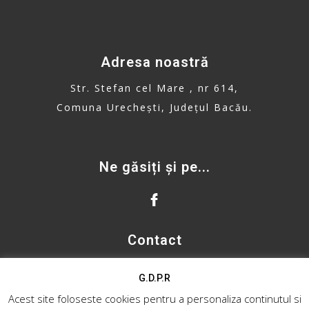
Adresa noastră
Str. Stefan cel Mare , nr 614,
Comuna Urechești, Județul Bacău.
Ne găsiți și pe...
Contact
primaria.urechesti@gmail.com
G.D.P.R
Telefon: 0234. 335. 500
Acest site foloseste cookies pentru a personaliza continutul si