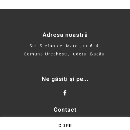
Adresa noastră
Str. Stefan cel Mare , nr 614,
Comuna Urechești, Județul Bacău.
Ne găsiți și pe...
Contact
primaria.urechesti@gmail.com
G.D.P.R
Telefon: 0234. 335. 500