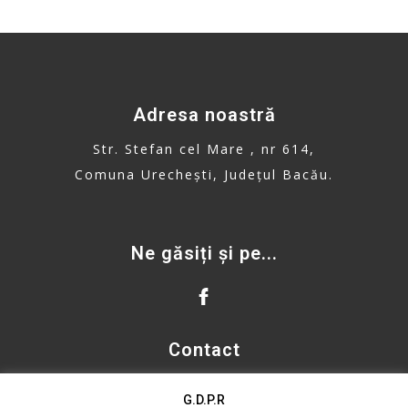
Adresa noastră
Str. Stefan cel Mare , nr 614,
Comuna Urechești, Județul Bacău.
Ne găsiți și pe...
Contact
primaria.urechesti@gmail.com
G.D.P.R