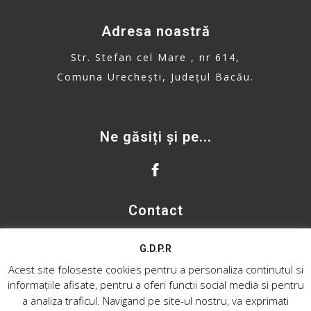
Adresa noastră
Str. Stefan cel Mare , nr 614,
Comuna Urechești, Județul Bacău.
Ne găsiți și pe...
Contact
primaria.urechesti@gmail.com
G.D.P.R
Telefon: 0234. 335. 500
Acest site foloseste cookies pentru a personaliza continutul si
informațiile afisate, pentru a oferi functii social media si pentru
a analiza traficul. Navigand pe site-ul nostru, va exprimati