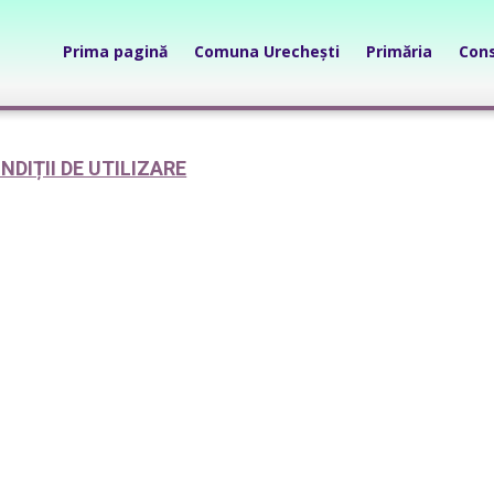
Prima pagină
Comuna Urechești
Primăria
Cons
NDIȚII DE UTILIZARE