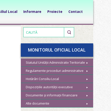
iliul Local
Informare
Proiecte
Contact
MONITORUL OFICIAL LOCAL
Statutul Unității Administrativ Teritoriale
Regulamente proceduri administrative
Hotărâri Consiliu Local
Dispozițiile autorității executive
Documente și informații financiare
Alte documente