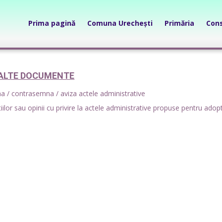
Prima pagină
Comuna Urechești
Primăria
Cons
ALTE DOCUMENTE
mna / contrasemna / aviza actele administrative
lor sau opinii cu privire la actele administrative propuse pentru adop