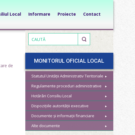
iliul Local
Informare
Proiecte
Contact
MONITORUL OFICIAL LOCAL
tare de
Statutul Unității Administrativ Teritoriale
Regulamente proceduri administrative
Hotărâri Consiliu Local
Dispozițiile autorității executive
Documente și informații financiare
Alte documente