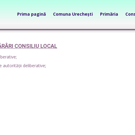
Prima pagină
Comuna Urechești
Primăria
Cons
RÂRI CONSILIU LOCAL
iberative;
 autorității deliberative
;