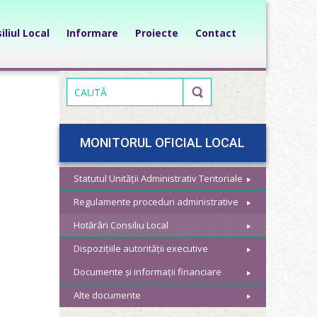
iliul Local
Informare
Proiecte
Contact
MONITORUL OFICIAL LOCAL
Statutul Unității Administrativ Teritoriale
Regulamente proceduri administrative
Hotărâri Consiliu Local
Dispozițiile autorității executive
Documente și informații financiare
Alte documente