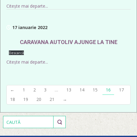
Citește mai departe...
17 ianuarie 2022
CARAVANA AUTOLIV AJUNGE LA TINE
Descarcă
Citește mai departe...
←
1
2
3
…
13
14
15
16
17
18
19
20
21
→