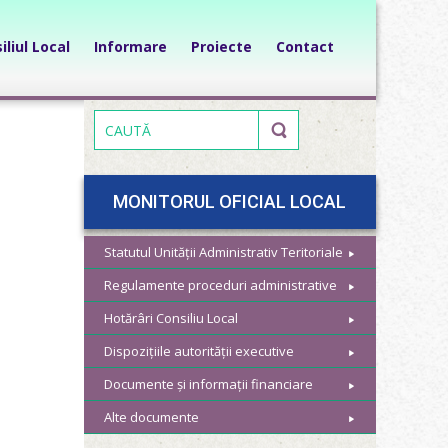
iliul Local
Informare
Proiecte
Contact
MONITORUL OFICIAL LOCAL
Statutul Unității Administrativ Teritoriale
Regulamente proceduri administrative
Hotărâri Consiliu Local
Dispozițiile autorității executive
Documente și informații financiare
Alte documente