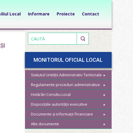
iliul Local
Informare
Proiecte
Contact
ȘI
MONITORUL OFICIAL LOCAL
Statutul Unității Administrativ Teritoriale
Regulamente proceduri administrative
Hotărâri Consiliu Local
Dispozițiile autorității executive
Documente și informații financiare
Alte documente